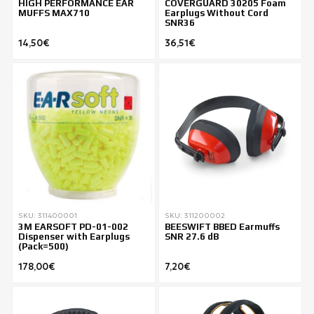
HIGH PERFORMANCE EAR
COVERGUARD 30205 Foam
MUFFS MAX710
Earplugs Without Cord
SNR36
14,50€
36,51€
SKU: 311400001
SKU: 311200002
3M EARSOFT PD-01-002
BEESWIFT BBED Earmuffs
Dispenser with Earplugs
SNR 27.6 dB
(Pack=500)
178,00€
7,20€