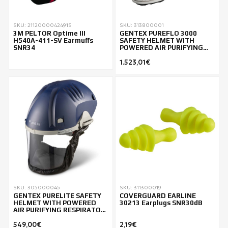
SKU: 2112000042491S
SKU: 313800001
3M PELTOR Optime III
GENTEX PUREFLO 3000
H540A-411-SV Earmuffs
SAFETY HELMET WITH
SNR34
POWERED AIR PURIFYING
RESPIRATOR (PAPR)
1.523,01€
SKU: 305000045
SKU: 311300019
GENTEX PURELITE SAFETY
COVERGUARD EARLINE
HELMET WITH POWERED
30213 Earplugs SNR30dB
AIR PURIFYING RESPIRATOR
(PAPR)
549,00€
2,19€