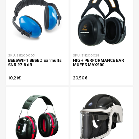
SKU: 311200005
SKU: 311200028
BEESWIFT BBSED Earmuffs
HIGH PERFORMANCE EAR
SNR 27.6 dB
MUFFS MAX900
10,21€
20,50€