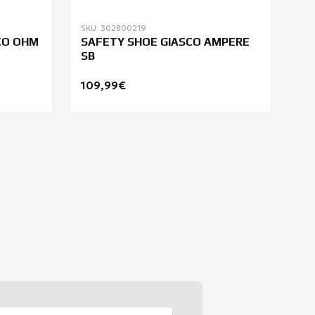
SKU: 302800219
CO OHM
SAFETY SHOE GIASCO AMPERE
SB
109,99€