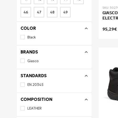
SKU: 302
46
47
48
49
GIASCO
ELECTR
COLOR
95,29€
Black
BRANDS
Giasco
STANDARDS
EN 20345
COMPOSITION
LEATHER