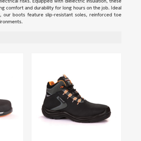
ctrical risks. Equipped with dielectric insulation, these
g comfort and durability for long hours on the job. Ideal
ry, our boots feature slip-resistant soles, reinforced toe
ironments.