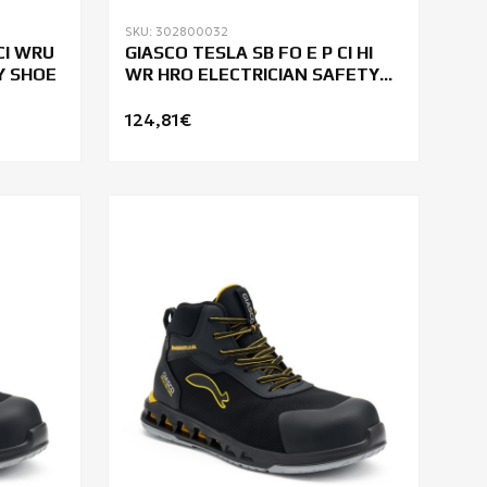
SKU: 302800032
CI WRU
GIASCO TESLA SB FO E P CI HI
Y SHOE
WR HRO ELECTRICIAN SAFETY
BOOTS
124,81€