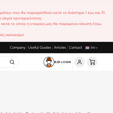
γελίας» που θα παραγγελθούν κατά το διάστημα 1 έως και 31
ε σειρά προτεραιότητας.
 κατά το οποίο η εταιρεία μας θα παραμείνει κλειστή λόγω
ές καλοκαίρι!
Company
Useful Guides
Articles
Contact
MPETITIVE PRICES
SHORT DELIVERY TIMES
CUST
EN
B2B LOGIN