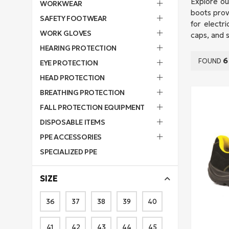
Explore our
WORKWEAR
boots provi
SAFETY FOOTWEAR
for electri
WORK GLOVES
caps, and 
HEARING PROTECTION
6
FOUND
EYE PROTECTION
HEAD PROTECTION
BREATHING PROTECTION
FALL PROTECTION EQUIPMENT
DISPOSABLE ITEMS
PPE ACCESSORIES
SPECIALIZED PPE
SIZE
36
37
38
39
40
41
42
43
44
45