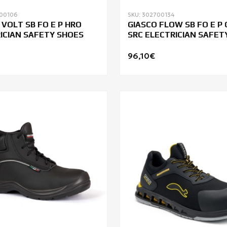
700106
SKU: 302700134
 VOLT SB FO E P HRO
GIASCO FLOW SB FO E P 
ICIAN SAFETY SHOES
SRC ELECTRICIAN SAFET
96,10€