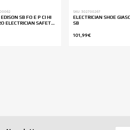
800062
SKU: 302700267
EDISON SB FO E P CI HI
ELECTRICIAN SHOE GIAS
O ELECTRICIAN SAFETY
SB
101,99€