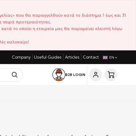
γελίας» που θα παραγγελθούν κατά το διάστημα 1 έως και 31
ε σειρά προτεραιότητας.
 κατά το οποίο η εταιρεία μας θα παραμείνει κλειστή λόγω
ές καλοκαίρι!
Company
Useful Guides
Articles
Contact
COMPETITIVE PRICES
SHORT DELIVERY TIMES
CU
EN
B2B LOGIN