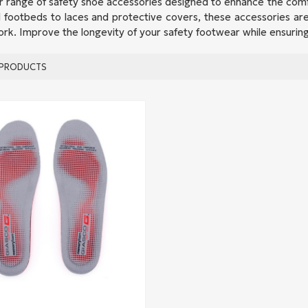
r range of safety shoe accessories designed to enhance the comf
d footbeds to laces and protective covers, these accessories are 
ork. Improve the longevity of your safety footwear while ensuri
PRODUCTS