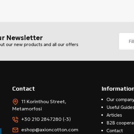
ur Newsletter
out our new products and all our offers
Contact
Informatio
Our compan
11 Korinthou Street,
Useful Guide
Metamorfosi
Articles
+30 210 2847280 (-3)
B2B coopera
eshop@axioncotton.com
Contact