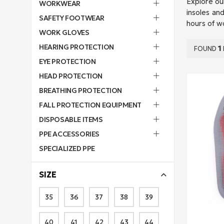
Explore ou
WORKWEAR
insoles an
SAFETY FOOTWEAR
hours of w
WORK GLOVES
HEARING PROTECTION
1
FOUND
EYE PROTECTION
HEAD PROTECTION
BREATHING PROTECTION
FALL PROTECTION EQUIPMENT
DISPOSABLE ITEMS
PPE ACCESSORIES
SPECIALIZED PPE
SIZE
35
36
37
38
39
40
41
42
43
44