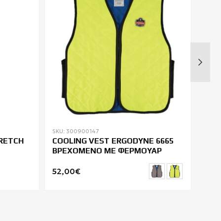
SKU: 300900147
SKU: 
RETCH
COOLING VEST ΕRGODYNE 6665
ΖΑΚ
ΒΡΕΧΟΜΕΝΟ ΜΕ ΦΕΡΜΟΥΑΡ
POL
52,00€
34,