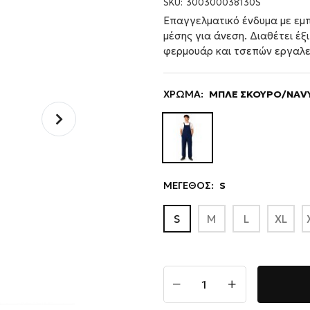
SKU:
300300038130S
Επαγγελματικό ένδυμα με εμ
μέσης για άνεση. Διαθέτει έ
φερμουάρ και τσεπών εργαλεί
ΧΡΩΜΑ:
ΜΠΛΕ ΣΚΟΥΡΟ/NAVY
ΜΕΓΕΘΟΣ:
S
S
M
L
XL