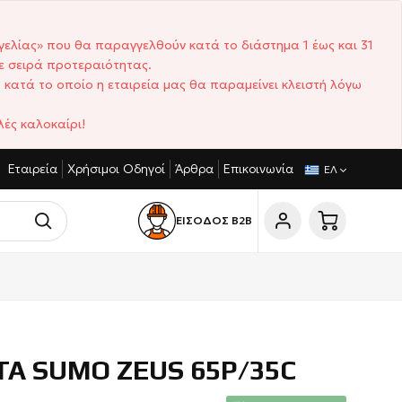
γελίας» που θα παραγγελθούν κατά το διάστημα 1 έως και 31
ε σειρά προτεραιότητας.
 κατά το οποίο η εταιρεία μας θα παραμείνει κλειστή λόγω
ές καλοκαίρι!
Εταιρεία
Χρήσιμοι Οδηγοί
Άρθρα
Επικοινωνία
ΑΓΩΝΙΣΤΙΚΈΣ ΤΙΜΈΣ
ΣΎΝΤΟΜΟΙ ΧΡΌΝΟΙ ΠΑΡΆΔΟΣΗΣ
ΕΛ
ΕΙΣΟΔΟΣ Β2Β
Α SUMO ZEUS 65P/35C