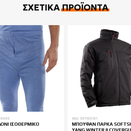
ΣΧΕΤΙΚΆ
ΠΡΟΪΌΝΤΑ
00005
SKU: 301100101
ΟΝΙ ΙΣΟΘΕΡΜΙΚΟ
ΜΠΟΥΦΑΝ ΠΑΡΚΑ SOFTS
YANG WINTER II COVERG