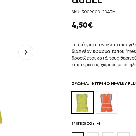
QUOLL
SKU:
300900012043M
4,50€
Το διάτρητο ανακλαστικό γιλ
διαπνέον ύφασμα τύπου "mesh
δροσίζεται κατά τους θερινού
εσωτερικούς χώρους με υψηλ
ΧΡΩΜΑ:
ΚΙΤΡΙΝΟ HI-VIS / F
ΜΕΓΕΘΟΣ:
M