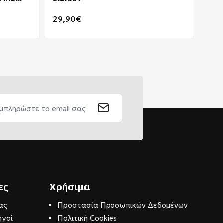
29,90€
34,
ες
Χρήσιμα
ας
Προστασία Προσωπικών Δεδομένων
ηγοί
Πολιτική Cookies