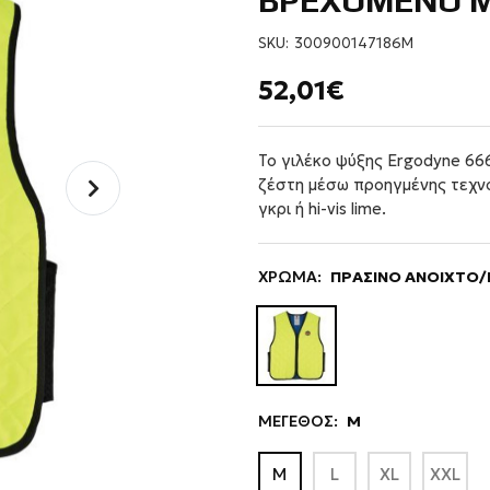
ΒΡΕΧΟΜΕΝΟ 
SKU:
300900147186M
52,01€
Το γιλέκο ψύξης Ergodyne 6
ζέστη μέσω προηγμένης τεχνο
γκρι ή hi-vis lime.
ΧΡΩΜΑ:
ΠΡΑΣΙΝΟ ΑΝΟΙΧΤΟ/
ΜΕΓΕΘΟΣ:
M
M
L
XL
XXL