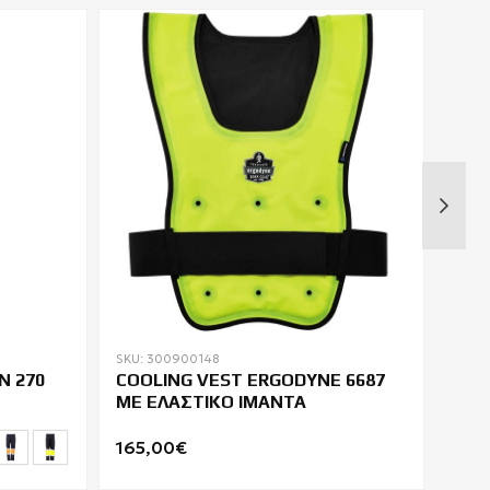
SKU: 300900148
SKU: 
N 270
COOLING VEST ERGODYNE 6687
ΜΠΟ
ΜΕ ΕΛΑΣΤΙΚΟ ΙΜΑΝΤΑ
SEF
165,00€
31,