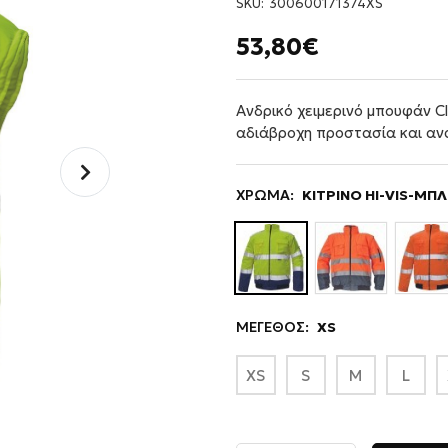
SKU:
300600171374XS
53,80€
Ανδρικό χειμερινό μπουφάν C
αδιάβροχη προστασία και ανα
ΧΡΩΜΑ:
ΚΙΤΡΙΝΟ HI-VIS-ΜΠ
ΜΕΓΕΘΟΣ:
XS
XS
S
M
L