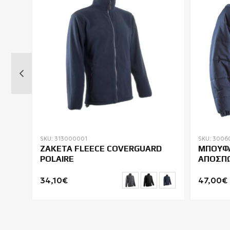
SKU: 313000001
SKU: 3006
VA
ΖΑΚΕΤΑ FLEECE COVERGUARD
ΜΠΟΥΦ
POLAIRE
ΑΠΟΣΠΩ
COVERG
34,10€
47,00€