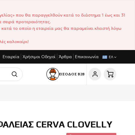
γελίας» που θα παραγγελθούν κατά το διάστημα 1 έως και 31
ε σειρά προτεραιότητας.
 κατά το οποίο η εταιρεία μας θα παραμείνει κλειστή λόγω
ές καλοκαίρι!
Εταιρεία
Χρήσιμοι Οδηγοί
Άρθρα
Επικοινωνία
ΩΝΙΣΤΙΚΈΣ ΤΙΜΈΣ
ΣΎΝΤΟΜΟΙ ΧΡΌΝΟΙ ΠΑΡΆΔΟΣΗΣ
ΕΛ
ΕΙΣΟΔΟΣ Β2Β
ΑΛΕΙΑΣ CERVA CLOVELLY