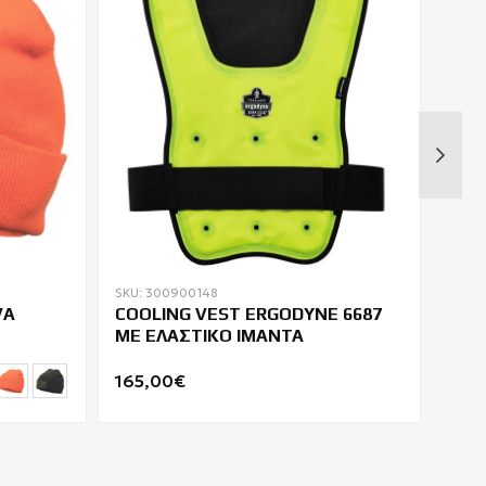
SKU: 300900148
SKU: 
VA
COOLING VEST ERGODYNE 6687
ΑΝΔ
ΜΕ ΕΛΑΣΤΙΚΟ ΙΜΑΝΤΑ
ΑΜΑ
ΚΟΥ
165,00€
30,