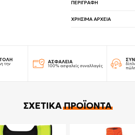
ΠΕΡΙΓΡΑΦΉ
ΧΡΉΣΙΜΑ ΑΡΧΕΊΑ
ΤΟΛΗ
ΣΥΝ
ΑΣΦΑΛΕΙΑ
λη την
δίπλ
100% ασφαλείς συναλλαγές
πώλ
ΣΧΕΤΙΚΆ
ΠΡΟΪΌΝΤΑ