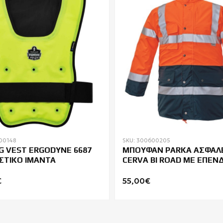
00148
SKU: 300600205
G VEST ERGODYNE 6687
ΜΠΟΥΦΑΝ PARKA ΑΣΦΑΛ
ΣΤΙΚΟ ΙΜΑΝΤΑ
CERVA BI ROAD ΜΕ ΕΠΕΝ
€
55,00€