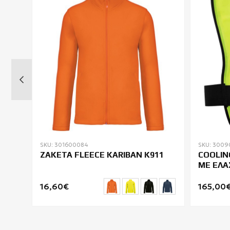
SKU: 301600084
SKU: 3009
76
ΖΑΚΕΤΑ FLEECE KARIBAN K911
COOLIN
ΜΕ ΕΛΑ
16,60€
165,00