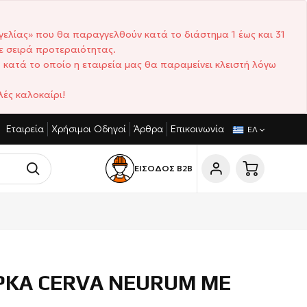
γελίας» που θα παραγγελθούν κατά το διάστημα 1 έως και 31
ε σειρά προτεραιότητας.
 κατά το οποίο η εταιρεία μας θα παραμείνει κλειστή λόγω
ές καλοκαίρι!
Εταιρεία
Χρήσιμοι Οδηγοί
Άρθρα
Επικοινωνία
ΩΝΙΣΤΙΚΈΣ ΤΙΜΈΣ
ΣΎΝΤΟΜΟΙ ΧΡΌΝΟΙ ΠΑΡΆΔΟΣΗΣ
ΕΛ
ΕΙΣΟΔΟΣ Β2Β
ΚΑ CERVA NEURUM ΜΕ