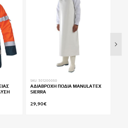
SKU: 301200050
SKU: 
ΕΙΑΣ
ΑΔΙΑΒΡΟΧΗ ΠΟΔΙΑ MANULATEX
COO
ΔΥΣΗ
SIERRA
ΒΡΕ
29,90€
52,