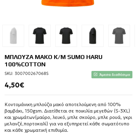
ΜΠΛΟΥΖΑ ΜΑΚΟ Κ/Μ SUMO HARU
100%COTTON
SKU:
300700267068S
Άμεσα διαθέσιμο
4,50€
Κοντομάνικη μπλούζα μακό αποτελούμενη από 100%
βαμβάκι, 150gsm. Διατίθεται σε ποικιλία μεγεθών (S-3XL)
και χρωμάτων(μαύρο, λευκό, μπλε σκούρο, μπλε ρουά, γκρι
μελανζέ,πορτοκαλί) για να εξυπηρετεί κάθε σωματότυπο
και κάθε χρωματική επιθυμία.