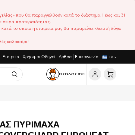
γελίας» που θα παραγγελθούν κατά το διάστημα 1 έως και 31
ε σειρά προτεραιότητας.
 κατά το οποίο η εταιρεία μας θα παραμείνει κλειστή λόγω
ές καλοκαίρι!
Εταιρεία
Χρήσιμοι Οδηγοί
Άρθρα
Επικοινωνία
ΤΑΓΩΝΙΣΤΙΚΈΣ ΤΙΜΈΣ
ΣΎΝΤΟΜΟΙ ΧΡΌΝΟΙ ΠΑΡΆΔΟΣΗΣ
ΕΛ
ΕΙΣΟΔΟΣ Β2Β
ΙΑΣ ΠΥΡΙΜΑΧΑ