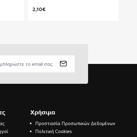
EUROHEAT 4700
2,10€
4,2
ες
Χρήσιμα
ας
Προστασία Προσωπικών Δεδομένων
ηγοί
Πολιτική Cookies