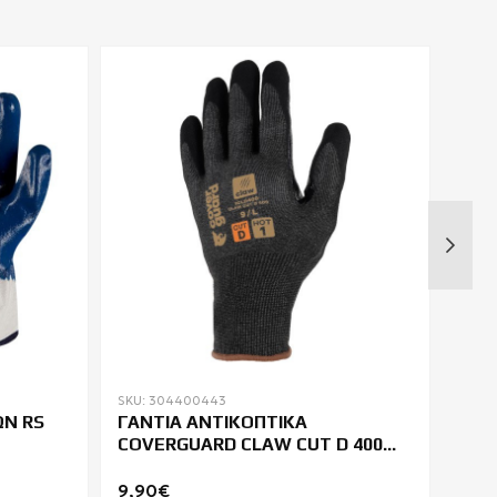
SKU: 304400443
SKU:
ΩΝ RS
ΓΑΝΤΙΑ ΑΝΤΙΚΟΠΤΙΚΑ
ΓΑΝ
COVERGUARD CLAW CUT D 400
ΧΡΗ
DRY
9,90€
2,1