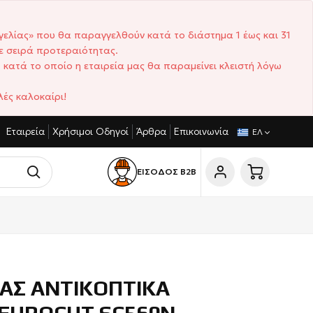
γελίας» που θα παραγγελθούν κατά το διάστημα 1 έως και 31
ε σειρά προτεραιότητας.
 κατά το οποίο η εταιρεία μας θα παραμείνει κλειστή λόγω
ές καλοκαίρι!
Εταιρεία
Χρήσιμοι Οδηγοί
Άρθρα
Επικοινωνία
ΓΩΝΙΣΤΙΚΈΣ ΤΙΜΈΣ
ΣΎΝΤΟΜΟΙ ΧΡΌΝΟΙ ΠΑΡΆΔΟΣΗΣ
ΕΛ
ΕΙΣΟΔΟΣ Β2Β
ΙΑΣ ΑΝΤΙΚΟΠΤΙΚΑ