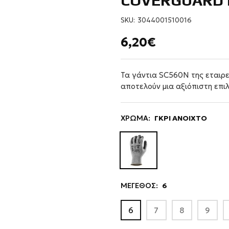
COVERGUARD 
SKU:
3044001510016
6,20€
Τα γάντια SC560N της εταιρ
αποτελούν μια αξιόπιστη επι
ΧΡΩΜΑ:
ΓΚΡΙ ΑΝΟΙΧΤΟ
ΜΕΓΕΘΟΣ:
6
6
7
8
9