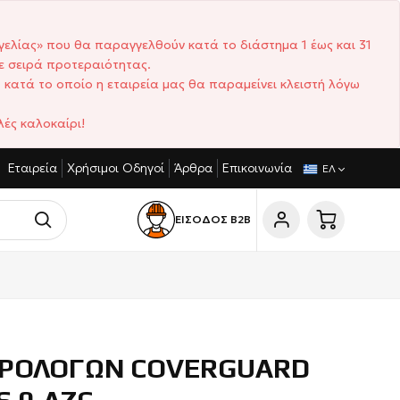
γελίας» που θα παραγγελθούν κατά το διάστημα 1 έως και 31
ε σειρά προτεραιότητας.
 κατά το οποίο η εταιρεία μας θα παραμείνει κλειστή λόγω
ές καλοκαίρι!
Εταιρεία
Χρήσιμοι Οδηγοί
Άρθρα
Επικοινωνία
ΓΩΝΙΣΤΙΚΈΣ ΤΙΜΈΣ
ΣΎΝΤΟΜΟΙ ΧΡΌΝΟΙ ΠΑΡΆΔΟΣΗΣ
ΕΛ
ΕΙΣΟΔΟΣ Β2Β
ΤΡΟΛΟΓΩΝ COVERGUARD