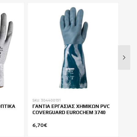
SKU: 304400131
SKU:
ΟΠΤΙΚΑ
ΓΑΝΤΙΑ ΕΡΓΑΣΙΑΣ ΧΗΜΙΚΩΝ PVC
ΓΑΝ
COVERGUARD EUROCHEM 3740
ΙΣΟ
VEL
6,70€
3,6