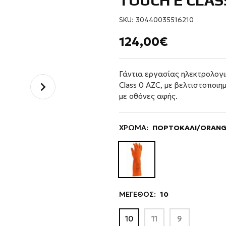
TOUCH E CLAS
SKU:
30440035516210
124,00€
Γάντια εργασίας ηλεκτρολογ
Class 0 AZC, με βελτιστοποι
με οθόνες αφής.
ΧΡΩΜΑ:
ΠΟΡΤΟΚΑΛΙ/ORAN
ΜΕΓΕΘΟΣ:
10
10
11
9