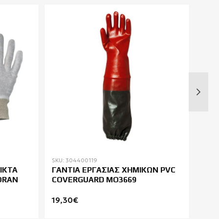
SKU: 304400119
SKU: 
ΙΚΤΑ
ΓΑΝΤΙΑ ΕΡΓΑΣΙΑΣ ΧΗΜΙΚΩΝ PVC
ΓΑΝ
ORAN
COVERGUARD MO3669
ΑΝΤ
EUR
19,30€
9,6