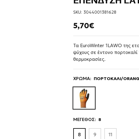
ΕΠΕΝΔΥΣΗ LA
SKU:
3044001381628
5,70€
Τα EuroWinter 1LAWO της ετα
ψύχους σε έντονο πορτοκαλί 
θερμοκρασίες.
ΧΡΩΜΑ:
ΠΟΡΤΟΚΑΛΙ/ORAN
ΜΕΓΕΘΟΣ:
8
8
9
11