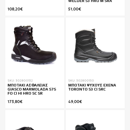
WELDER S3 HRO M SRA
108,20€
51,00€
SKU: 302800152
SKU: 302800130
ΜΠΟΤΑΚΙ ΑΣΦΑΛΕΙΑΣ
ΜΠΟΤΑΚΙ ΨΥΧΟΥΣ EXENA
GIASCO MARMOLADA S7S
TORONTO S3 CI SRC
FO CI HI HRO SC SR
173,80€
49,00€