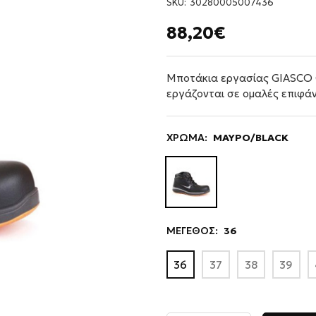
SKU:
30280005007436
88,20€
Μποτάκια εργασίας GIASCO C
εργάζονται σε ομαλές επιφάνε
ΧΡΩΜΑ:
ΜΑΥΡΟ/BLACK
ΜΕΓΕΘΟΣ:
36
36
37
38
39