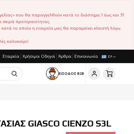
γελίας» που θα παραγγελθούν κατά το διάστημα 1 έως και 31
ε σειρά προτεραιότητας.
 κατά το οποίο η εταιρεία μας θα παραμείνει κλειστή λόγω
ές καλοκαίρι!
Εταιρεία
Χρήσιμοι Οδηγοί
Άρθρα
Επικοινωνία
ΓΩΝΙΣΤΙΚΈΣ ΤΙΜΈΣ
ΣΎΝΤΟΜΟΙ ΧΡΌΝΟΙ ΠΑΡΆΔΟΣΗΣ
ΕΛ
ΕΙΣΟΔΟΣ Β2Β
ΑΣΙΑΣ GIASCO CIENZO S3L