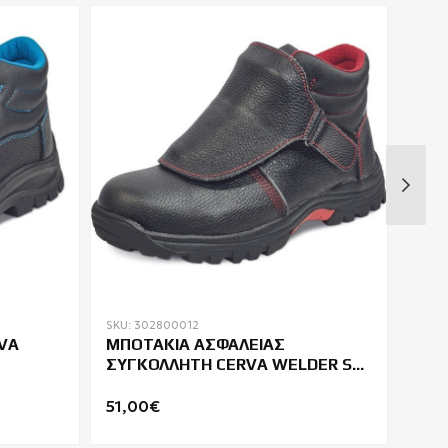
SKU: 302800012
SKU: 
VA
ΜΠΟΤΑΚΙΑ ΑΣΦΑΛΕΙΑΣ
ΠΑΠ
ΣΥΓΚΟΛΛΗΤΗ CERVA WELDER S3
LIPA
HRO M SRA
51,00€
82,