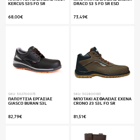
KERCUS S3S FO SR
DRACO S3 S FO SR ESD
68,00€
73,49€
SKU: 302700073
SKU: 302800183
ΠΑΠΟΥΤΣΙΑ ΕΡΓΑΣΙΑΣ
ΜΠΟΤΑΚΙ ΑΣΦΑΛΕΙΑΣ EXENA
GIASCO BURAN S3L
CRONO 23 S3L FO SR
82,79€
81,51€