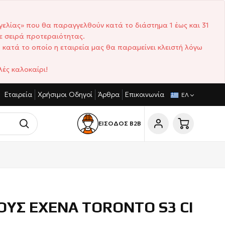
γελίας» που θα παραγγελθούν κατά το διάστημα 1 έως και 31
ε σειρά προτεραιότητας.
 κατά το οποίο η εταιρεία μας θα παραμείνει κλειστή λόγω
ές καλοκαίρι!
Εταιρεία
Χρήσιμοι Οδηγοί
Άρθρα
Επικοινωνία
ΓΩΝΙΣΤΙΚΈΣ ΤΙΜΈΣ
ΣΎΝΤΟΜΟΙ ΧΡΌΝΟΙ ΠΑΡΆΔΟΣΗΣ
ΕΛ
ΕΙΣΟΔΟΣ Β2Β
ΥΣ EXENA TORONTO S3 CI