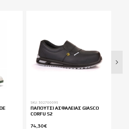
SKU: 302700095
SKU: 
DE
ΠΑΠΟΥΤΣΙ ΑΣΦΑΛΕΙΑΣ GIASCO
ΠΑΠ
CORFU S2
COV
74,30€
29,