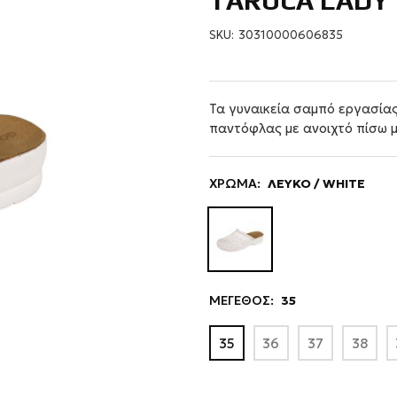
TARUCA LADY
SKU:
30310000606835
Τα γυναικεία σαμπό εργασία
παντόφλας με ανοιχτό πίσω μ
ΧΡΩΜΑ:
ΛΕΥΚΟ / WHITE
ΜΕΓΕΘΟΣ:
35
35
36
37
38