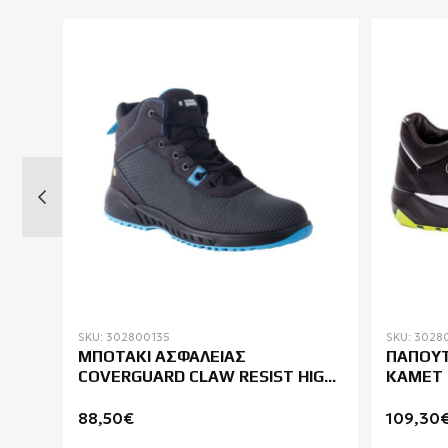
SKU: 302800135
SKU: 3028
BC
ΜΠΟΤΑΚΙ ΑΣΦΑΛΕΙΑΣ
ΠΑΠΟΥΤ
COVERGUARD CLAW RESIST HIGH
KAMET 
S3 ESD SRC
88,50€
109,30