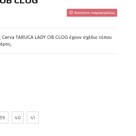
 ΟΒ CLOG
Κατόπιν παραγγελίας
ς Cerva TARUCA LADY OB CLOG έχουν σχέδιο τύπου
έρος.
39
40
41