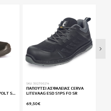
SKU: 302700214
SKU: 
ΠΑΠΟΥΤΣΙ ΑΣΦΑΛΕΙΑΣ CERVA
ΣΑΜ
VOLT SB
LITEVAAG ESD S1PS FO SR
TAN
69,50€
27,