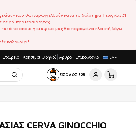
γελίας» που θα παραγγελθούν κατά το διάστημα 1 έως και 31
ε σειρά προτεραιότητας.
 κατά το οποίο η εταιρεία μας θα παραμείνει κλειστή λόγω
ές καλοκαίρι!
Εταιρεία
Χρήσιμοι Οδηγοί
Άρθρα
Επικοινωνία
ΑΓΩΝΙΣΤΙΚΈΣ ΤΙΜΈΣ
ΣΎΝΤΟΜΟΙ ΧΡΌΝΟΙ ΠΑΡΆΔΟΣΗΣ
ΕΛ
ΕΙΣΟΔΟΣ Β2Β
ΑΣΙΑΣ CERVA GINOCCHIO