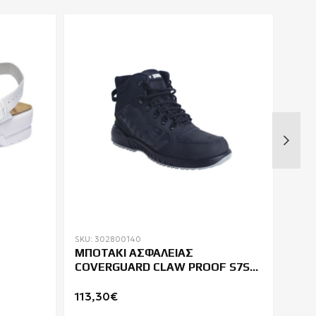
SKU: 302800140
SKU: 
ΜΠΟΤΑΚΙ ΑΣΦΑΛΕΙΑΣ
ΜΠΟ
COVERGUARD CLAW PROOF S7S
JAG
ESD SR FO
113,30€
54,