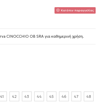
Κατόπιν παραγγελίας
rva CINOCCHIO OB SRA για καθημερινή χρήση.
41
42
43
44
45
46
47
48