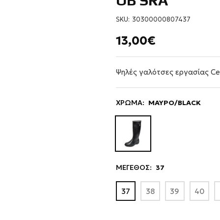
OB SRA
SKU:
30300000807437
13,00€
Ψηλές γαλότσες εργασίας Ce
ΧΡΩΜΑ:
ΜΑΥΡΟ/BLACK
ΜΕΓΕΘΟΣ:
37
37
38
39
40