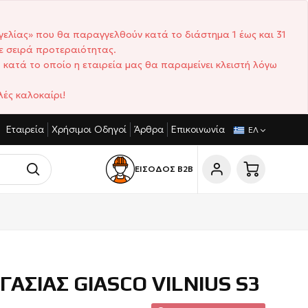
γελίας» που θα παραγγελθούν κατά το διάστημα 1 έως και 31
ε σειρά προτεραιότητας.
 κατά το οποίο η εταιρεία μας θα παραμείνει κλειστή λόγω
ές καλοκαίρι!
Εταιρεία
Χρήσιμοι Οδηγοί
Άρθρα
Επικοινωνία
ΑΓΩΝΙΣΤΙΚΈΣ ΤΙΜΈΣ
ΣΎΝΤΟΜΟΙ ΧΡΌΝΟΙ ΠΑΡΆΔΟΣΗΣ
ΕΛ
ΕΙΣΟΔΟΣ Β2Β
ΓΑΣΙΑΣ GIASCO VILNIUS S3