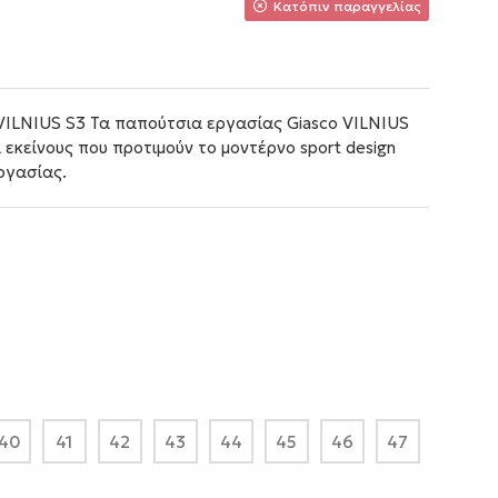
Κατόπιν παραγγελίας
VILNIUS S3 Τα παπούτσια εργασίας Giasco VILNIUS
 εκείνους που προτιμούν το μοντέρνο sport design
ργασίας.
40
41
42
43
44
45
46
47