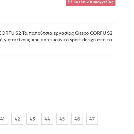
Κατόπιν παραγγελίας
 CORFU S2 Τα παπούτσια εργασίας Giasco CORFU S2
 για εκείνους που προτιμούν το sport design από τα
.
41
42
43
44
45
46
47