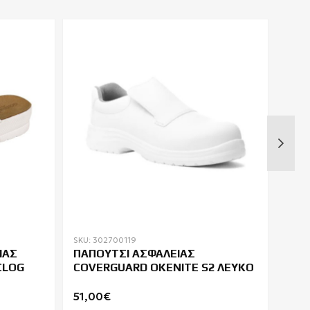
SKU: 302700119
SKU:
ΙΑΣ
ΠΑΠΟΥΤΣΙ ΑΣΦΑΛΕΙΑΣ
ΜΠΟ
CLOG
COVERGUARD OKENITE S2 ΛΕΥΚΟ
TRI
51,00€
89,