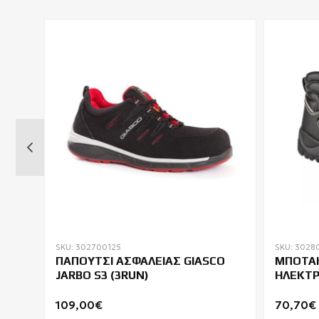
SKU: 302700125
SKU: 3028
O
ΠΑΠΟΥΤΣΙ ΑΣΦΑΛΕΙΑΣ GIASCO
ΜΠΟΤΑΚ
JARBO S3 (3RUN)
ΗΛΕΚΤ
COVERG
109,00€
70,70€