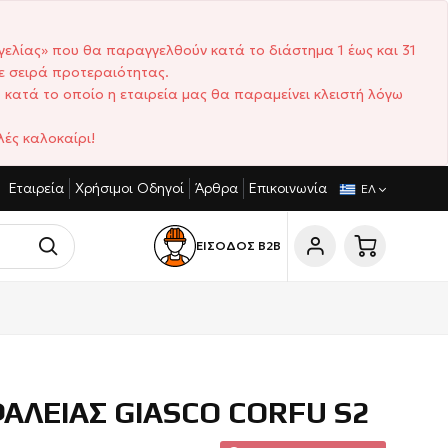
γελίας» που θα παραγγελθούν κατά το διάστημα 1 έως και 31
ε σειρά προτεραιότητας.
 κατά το οποίο η εταιρεία μας θα παραμείνει κλειστή λόγω
ές καλοκαίρι!
Εταιρεία
Χρήσιμοι Οδηγοί
Άρθρα
Επικοινωνία
ΓΩΝΙΣΤΙΚΈΣ ΤΙΜΈΣ
ΣΎΝΤΟΜΟΙ ΧΡΌΝΟΙ ΠΑΡΆΔΟΣΗΣ
ΕΛ
ΕΙΣΟΔΟΣ Β2Β
ΑΛΕΙΑΣ GIASCO CORFU S2