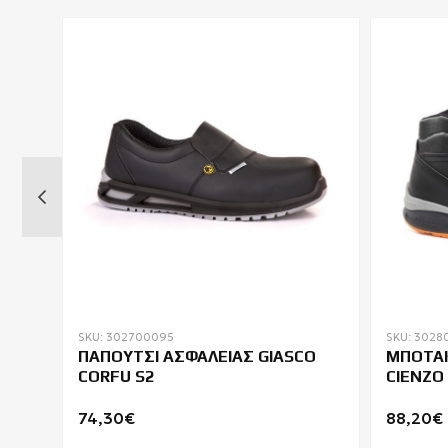
SKU: 302700095
SKU: 3028
ΠΑΠΟΥΤΣΙ ΑΣΦΑΛΕΙΑΣ GIASCO
ΜΠΟΤΑΚ
7S
CORFU S2
CIENZO
74,30€
88,20€