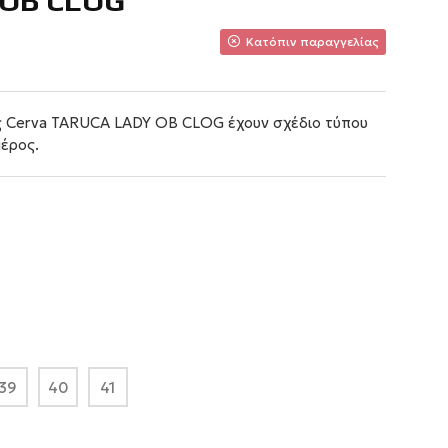
 ΟΒ CLOG
Κατόπιν παραγγελίας
ς Cerva TARUCA LADY OB CLOG έχουν σχέδιο τύπου
έρος.
39
40
41