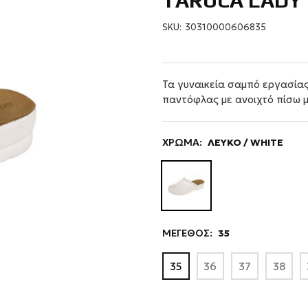
TARUCA LADY
SKU:
30310000606835
Τα γυναικεία σαμπό εργασία
παντόφλας με ανοιχτό πίσω μ
ΧΡΩΜΑ:
ΛΕΥΚΟ / WHITE
ΜΕΓΕΘΟΣ:
35
35
36
37
38