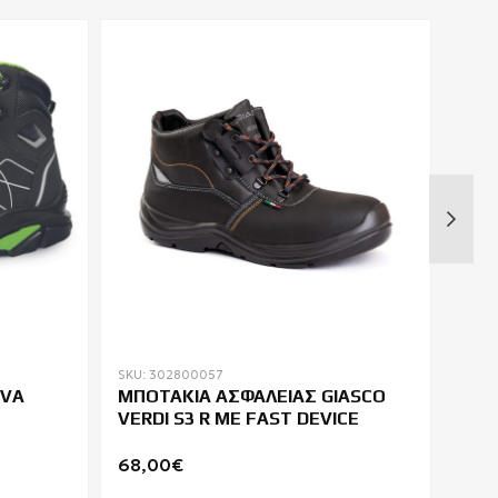
SKU: 302800057
SKU: 
RVA
ΜΠΟΤΑΚΙΑ ΑΣΦΑΛΕΙΑΣ GIASCO
ΣΑΜ
VERDI S3 R ΜΕ FAST DEVICE
OKE
68,00€
46,