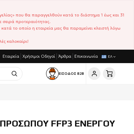
γελίας» που θα παραγγελθούν κατά το διάστημα 1 έως και 31
ε σειρά προτεραιότητας.
 κατά το οποίο η εταιρεία μας θα παραμείνει κλειστή λόγω
ές καλοκαίρι!
Εταιρεία
Χρήσιμοι Οδηγοί
Άρθρα
Επικοινωνία
ΑΓΩΝΙΣΤΙΚΈΣ ΤΙΜΈΣ
ΣΎΝΤΟΜΟΙ ΧΡΌΝΟΙ ΠΑΡΆΔΟΣΗΣ
ΕΛ
ΕΙΣΟΔΟΣ Β2Β
 ΠΡΟΣΩΠΟΥ FFP3 ΕΝΕΡΓΟΥ