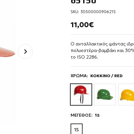
65150
SKU:
3050000090621S
11,00€
Ο ανταλλακτικός ιμάντας ιδ
πολυεστέρα-βαμβάκι και 30%
το ISO 2286.
ΧΡΩΜΑ:
ΚΟΚΚΙΝΟ / RED
ΜΕΓΕΘΟΣ:
1S
1S