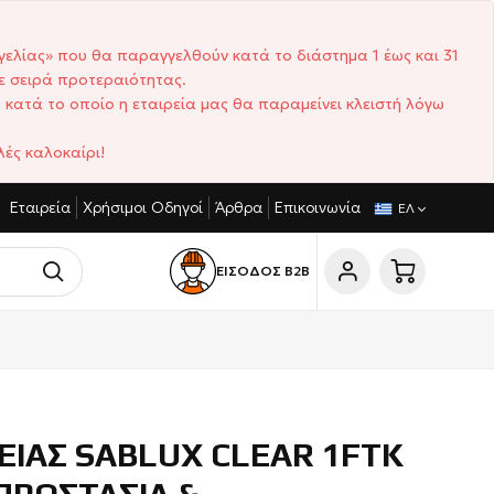
γελίας» που θα παραγγελθούν κατά το διάστημα 1 έως και 31
ε σειρά προτεραιότητας.
 κατά το οποίο η εταιρεία μας θα παραμείνει κλειστή λόγω
ές καλοκαίρι!
Εταιρεία
Χρήσιμοι Οδηγοί
Άρθρα
Επικοινωνία
ΤΑΓΩΝΙΣΤΙΚΈΣ ΤΙΜΈΣ
ΣΎΝΤΟΜΟΙ ΧΡΌΝΟΙ ΠΑΡΆΔΟΣΗΣ
ΕΛ
ΕΙΣΟΔΟΣ Β2Β
ΕΙΑΣ SABLUX CLEAR 1FTK