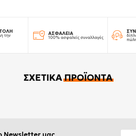
ΤΟΛΗ
ΣΥΝ
ΑΣΦΑΛΕΙΑ
λη την
δίπλ
100% ασφαλείς συναλλαγές
πώλ
ΣΧΕΤΙΚΆ
ΠΡΟΪΌΝΤΑ
ο Newsletter μας