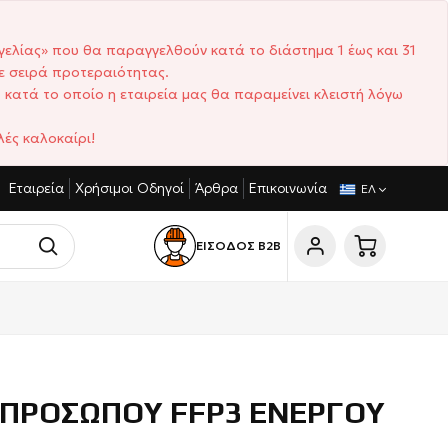
γελίας» που θα παραγγελθούν κατά το διάστημα 1 έως και 31
ε σειρά προτεραιότητας.
 κατά το οποίο η εταιρεία μας θα παραμείνει κλειστή λόγω
ές καλοκαίρι!
Εταιρεία
Χρήσιμοι Οδηγοί
Άρθρα
Επικοινωνία
ΑΝΤΑΓΩΝΙΣΤΙΚΈΣ ΤΙΜΈΣ
ΣΎΝΤΟΜΟΙ ΧΡΌΝΟΙ ΠΑΡΆΔΟΣΗΣ
ΕΛ
ΕΙΣΟΔΟΣ Β2Β
 ΠΡΟΣΩΠΟΥ FFP3 ΕΝΕΡΓΟΥ