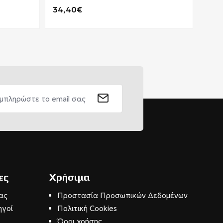
34,40€
112
ες
Χρήσιμα
ας
Προστασία Προσωπικών Δεδομένων
ηγοί
Πολιτική Cookies
Όροι χρήσης