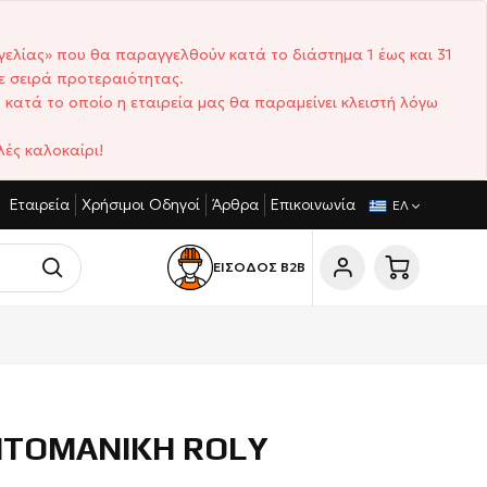
γελίας» που θα παραγγελθούν κατά το διάστημα 1 έως και 31
ε σειρά προτεραιότητας.
 κατά το οποίο η εταιρεία μας θα παραμείνει κλειστή λόγω
ές καλοκαίρι!
Εταιρεία
Χρήσιμοι Οδηγοί
Άρθρα
Επικοινωνία
ΓΩΝΙΣΤΙΚΈΣ ΤΙΜΈΣ
ΣΎΝΤΟΜΟΙ ΧΡΌΝΟΙ ΠΑΡΆΔΟΣΗΣ
ΕΛ
ΕΙΣΟΔΟΣ Β2Β
ΤΟΜΑΝΙΚΗ ROLY