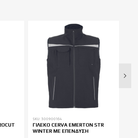
SKU: 300900164
SKU: 
ROCUT
ΓΙΛΕΚΟ CERVA EMERTON STR
ΜΠΟ
WINTER ΜΕ ΕΠΕΝΔΥΣΗ
MAK