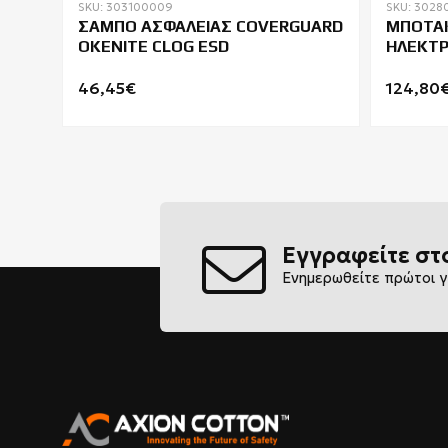
SKU: 303100009
SKU: 3028
ΣΑΜΠΟ ΑΣΦΑΛΕΙΑΣ COVERGUARD
ΜΠΟΤΑΚ
R
OKENITE CLOG ESD
ΗΛΕΚΤΡ
SB FO E
46,45€
124,80
Εγγραφείτε στ
Ενημερωθείτε πρώτοι γ