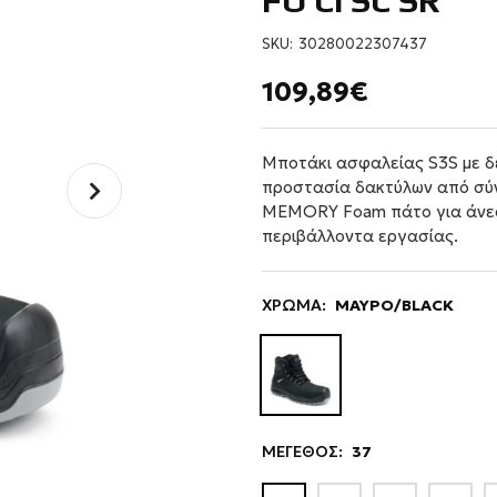
FO CI SC SR
SKU:
30280022307437
109,89€
Μποτάκι ασφαλείας S3S με 
προστασία δακτύλων από σύν
MEMORY Foam πάτο για άνεσ
περιβάλλοντα εργασίας.
ΧΡΩΜΑ:
ΜΑΥΡΟ/BLACK
ΜΕΓΕΘΟΣ:
37