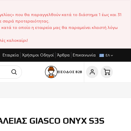
γελίας» που θα παραγγελθούν κατά το διάστημα 1 έως και 31
ε σειρά προτεραιότητας.
 κατά το οποίο η εταιρεία μας θα παραμείνει κλειστή λόγω
ές καλοκαίρι!
Εταιρεία
Χρήσιμοι Οδηγοί
Άρθρα
Επικοινωνία
ΓΩΝΙΣΤΙΚΈΣ ΤΙΜΈΣ
ΣΎΝΤΟΜΟΙ ΧΡΌΝΟΙ ΠΑΡΆΔΟΣΗΣ
ΕΛ
ΕΙΣΟΔΟΣ Β2Β
ΛΕΙΑΣ GIASCO ONYX S3S