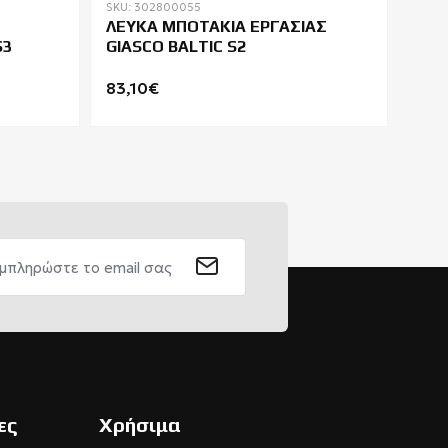
SKU: 302800055
SKU: 
ΛΕΥΚΑ ΜΠΟΤΑΚΙΑ ΕΡΓΑΣΙΑΣ
ΠΑΠ
S3
GIASCO BALTIC S2
SAM
83,10€
105
ες
Χρήσιμα