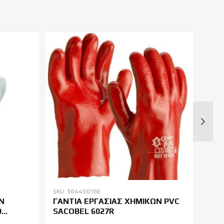
SKU: 304400166
SKU:
Ν
ΓΑΝΤΙΑ ΕΡΓΑΣΙΑΣ ΧΗΜΙΚΩΝ PVC
ΓΑΝ
D
SACOBEL 6027R
BEE