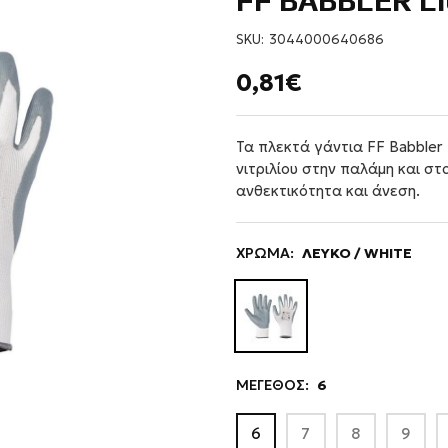
FF BABBLER LI
SKU:
3044000640686
0,81€
Τα πλεκτά γάντια FF Babbler
νιτριλίου στην παλάμη και στ
ανθεκτικότητα και άνεση.
ΧΡΩΜΑ:
ΛΕΥΚΟ / WHITE
ΜΕΓΕΘΟΣ:
6
6
7
8
9