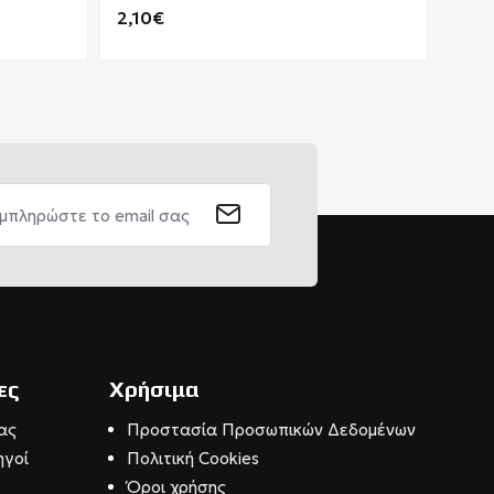
2,10€
2,5
ες
Χρήσιμα
ας
Προστασία Προσωπικών Δεδομένων
ηγοί
Πολιτική Cookies
Όροι χρήσης