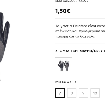
SKU:
3044002143077
1,50€
Τα γάντια Fieldfare είναι κα
επένδυση και προσφέρουν ανθ
παλάμη και τα δάχτυλα.
ΧΡΩΜΑ:
ΓΚΡΙ-ΜΑΥΡΟ/GREY-
ΜΕΓΕΘΟΣ:
7
7
8
9
10