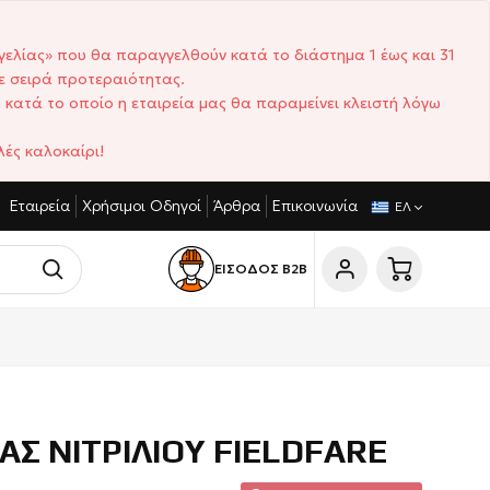
γελίας» που θα παραγγελθούν κατά το διάστημα 1 έως και 31
ε σειρά προτεραιότητας.
 κατά το οποίο η εταιρεία μας θα παραμείνει κλειστή λόγω
ές καλοκαίρι!
Εταιρεία
Χρήσιμοι Οδηγοί
Άρθρα
Επικοινωνία
ΑΓΩΝΙΣΤΙΚΈΣ ΤΙΜΈΣ
ΣΎΝΤΟΜΟΙ ΧΡΌΝΟΙ ΠΑΡΆΔΟΣΗΣ
ΕΛ
ΕΙΣΟΔΟΣ Β2Β
ΑΣ ΝΙΤΡΙΛΙΟΥ FIELDFARE