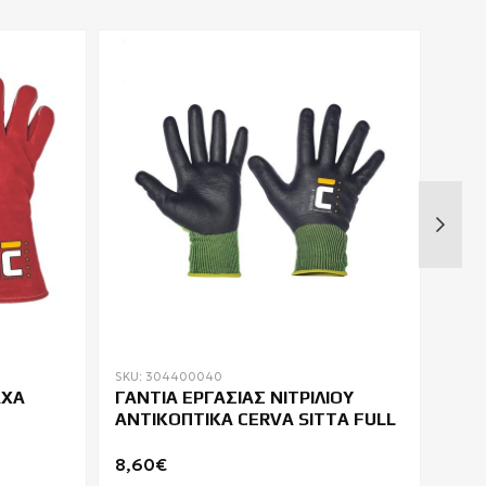
SKU: 304400040
SKU:
ΑΧΑ
ΓΑΝΤΙΑ ΕΡΓΑΣΙΑΣ ΝΙΤΡΙΛΙΟΥ
ΓΑΝ
ΑΝΤΙΚΟΠΤΙΚΑ CERVA SITTA FULL
ΝΙΤ
EUR
8,60€
1,10