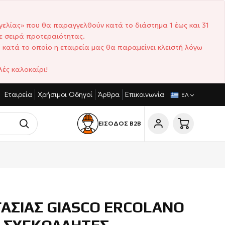
γελίας» που θα παραγγελθούν κατά το διάστημα 1 έως και 31
ε σειρά προτεραιότητας.
 κατά το οποίο η εταιρεία μας θα παραμείνει κλειστή λόγω
ές καλοκαίρι!
Εταιρεία
Χρήσιμοι Οδηγοί
Άρθρα
Επικοινωνία
ΓΩΝΙΣΤΙΚΈΣ ΤΙΜΈΣ
ΣΎΝΤΟΜΟΙ ΧΡΌΝΟΙ ΠΑΡΆΔΟΣΗΣ
ΕΛ
ΕΙΣΟΔΟΣ Β2Β
ΑΣΙΑΣ GIASCO ERCOLANO