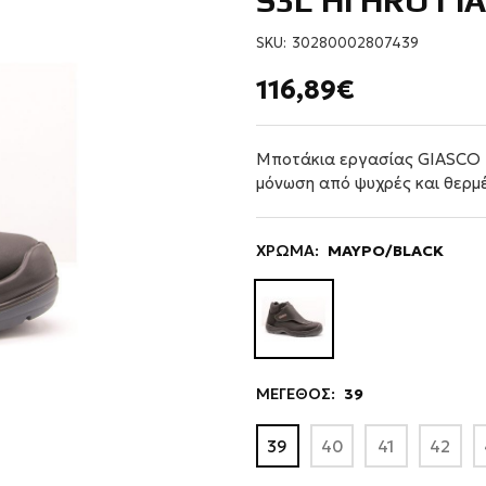
S3L HI HRO Γ
SKU:
30280002807439
116,89€
Μποτάκια εργασίας GIASCO 
μόνωση από ψυχρές και θερμέ
ΧΡΩΜΑ:
ΜΑΥΡΟ/BLACK
ΜΕΓΕΘΟΣ:
39
39
40
41
42