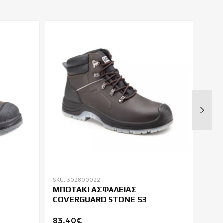
SKU: 302800022
SKU: 
ΜΠΟΤΑΚΙ ΑΣΦAΛΕΙΑΣ
ΣΑΜ
COVERGUARD STONE S3
TAN
83,40€
27,