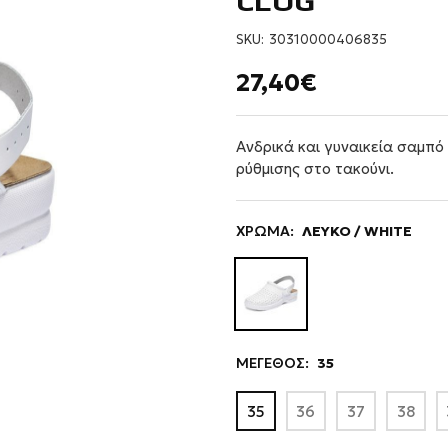
CLOG
SKU:
30310000406835
27,40€
Ανδρικά και γυναικεία σαμπ
ρύθμισης στο τακούνι.
ΧΡΩΜΑ:
ΛΕΥΚΟ / WHITE
ΜΕΓΕΘΟΣ:
35
35
36
37
38