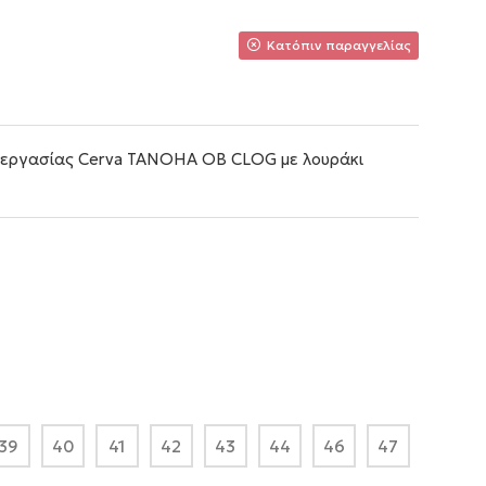
Κατόπιν παραγγελίας
ό εργασίας Cerva TANOHA OB CLOG με λουράκι
39
40
41
42
43
44
46
47