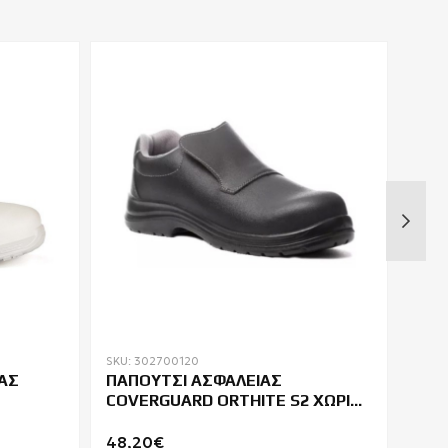
SKU: 302700120
SKU: 
ΑΣ
ΠΑΠΟΥΤΣΙ ΑΣΦΑΛΕΙΑΣ
ΜΠΟ
COVERGUARD ORTHITE S2 ΧΩΡΙΣ
ΗΛΕ
ΚΟΡΔΟΝΙΑ
SB F
48,20€
98,