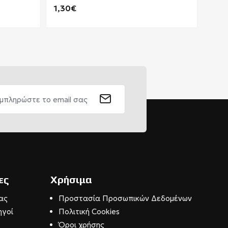
1,30€
4,3
ες
Χρήσιμα
ας
Προστασία Προσωπικών Δεδομένων
ηγοί
Πολιτική Cookies
Όροι χρήσης