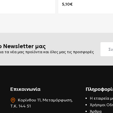
RONG 154
5,10€
ο Newsletter μας
ια τα νέα μας προϊόντα και όλες μας τις προσφορές
Επικοινωνία
Πληροφορί
Η εταιρεία μ
Κορίνθου 11, Μεταμόρφωση,
Χρήσιμοι Οδ
Τ.Κ. 144 51
Άρθρα