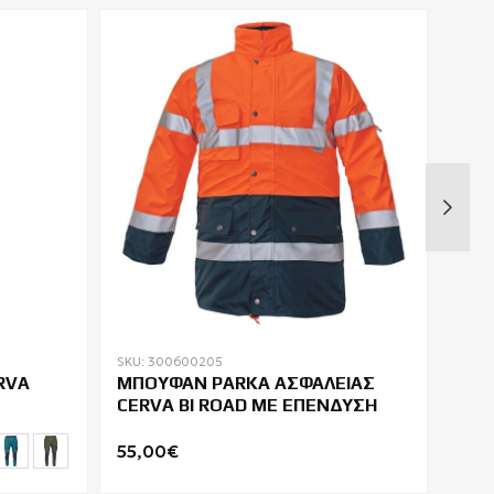
SKU: 300600205
SKU: 
RVA
ΜΠΟΥΦΑΝ PARKA ΑΣΦΑΛΕΙΑΣ
COO
CERVA BI ROAD ΜΕ ΕΠΕΝΔΥΣΗ
ΒΡΕ
55,00€
52,