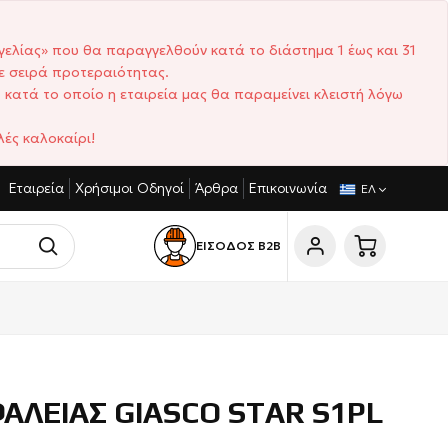
γελίας» που θα παραγγελθούν κατά το διάστημα 1 έως και 31
ε σειρά προτεραιότητας.
 κατά το οποίο η εταιρεία μας θα παραμείνει κλειστή λόγω
ές καλοκαίρι!
Εταιρεία
Χρήσιμοι Οδηγοί
Άρθρα
Επικοινωνία
ΓΩΝΙΣΤΙΚΈΣ ΤΙΜΈΣ
ΣΎΝΤΟΜΟΙ ΧΡΌΝΟΙ ΠΑΡΆΔΟΣΗΣ
ΕΛ
ΕΙΣΟΔΟΣ Β2Β
ΑΛΕΙΑΣ GIASCO STAR S1PL