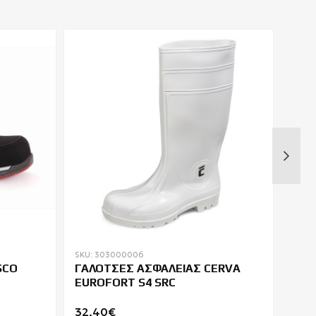
SKU: 303000006
SKU: 
SCO
ΓΑΛΟΤΣΕΣ ΑΣΦΑΛΕΙΑΣ CERVA
ΜΠΟ
EUROFORT S4 SRC
VER
32,40€
68,