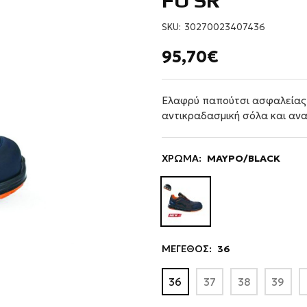
FO SR
SKU:
30270023407436
95,70€
Ελαφρύ παπούτσι ασφαλείας 
αντικραδασμική σόλα και ανα
ΧΡΩΜΑ:
ΜΑΥΡΟ/BLACK
ΜΕΓΕΘΟΣ:
36
36
37
38
39