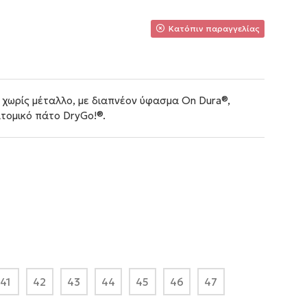
Κατόπιν παραγγελίας
χωρίς μέταλλο, με διαπνέον ύφασμα On Dura®,
τομικό πάτο DryGo!®.
41
42
43
44
45
46
47