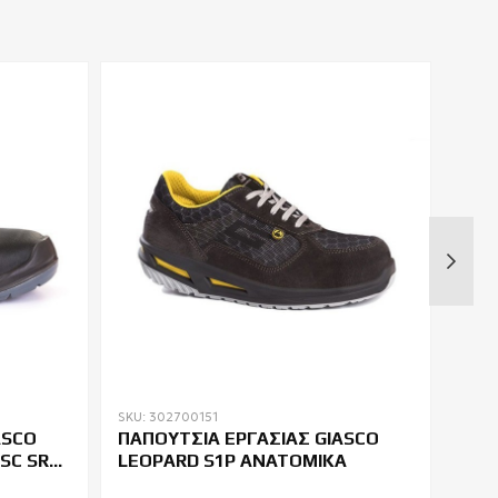
SKU: 302700151
SKU: 
ASCO
ΠΑΠΟΥΤΣΙΑ ΕΡΓΑΣΙΑΣ GIASCO
ΜΠΟ
 SC SR
LEOPARD S1P ΑΝΑΤΟΜΙΚΑ
TOR