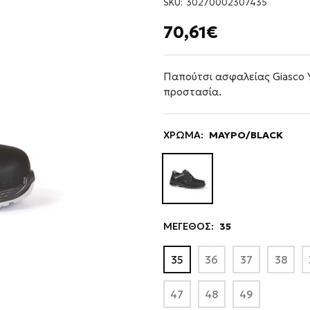
SKU:
30270002307435
70,61€
Παπούτσι ασφαλείας Giasco Y
προστασία.
ΧΡΩΜΑ:
ΜΑΥΡΟ/BLACK
ΜΕΓΕΘΟΣ:
35
35
36
37
38
47
48
49