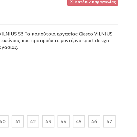
Κατόπιν παραγγελίας
VILNIUS S3 Τα παπούτσια εργασίας Giasco VILNIUS
 εκείνους που προτιμούν το μοντέρνο sport design
ργασίας.
40
41
42
43
44
45
46
47