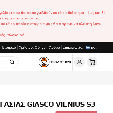
γελίας» που θα παραγγελθούν κατά το διάστημα 1 έως και 31
ε σειρά προτεραιότητας.
 κατά το οποίο η εταιρεία μας θα παραμείνει κλειστή λόγω
ές καλοκαίρι!
Εταιρεία
Χρήσιμοι Οδηγοί
Άρθρα
Επικοινωνία
ΜΈΣ
ΣΎΝΤΟΜΟΙ ΧΡΌΝΟΙ ΠΑΡΆΔΟΣΗΣ
CUSTOM M
ΕΛ
ΕΙΣΟΔΟΣ Β2Β
ΓΑΣΙΑΣ GIASCO VILNIUS S3