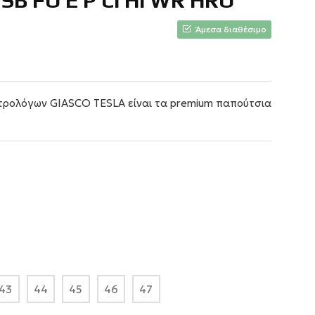
SB FO E P CI HI WR HRO
Άμεσα διαθέσιμο
τρολόγων GIASCO TESLA είναι τα premium παπούτσια
43
44
45
46
47