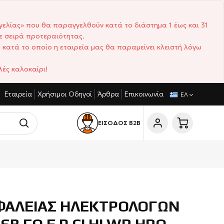
γελίας» που θα παραγγελθούν κατά το διάστημα 1 έως και 31
ε σειρά προτεραιότητας.
 κατά το οποίο η εταιρεία μας θα παραμείνει κλειστή λόγω
ές καλοκαίρι!
Εταιρεία
Χρήσιμοι Οδηγοί
Άρθρα
Επικοινωνία
ΑΓΩΝΙΣΤΙΚΈΣ ΤΙΜΈΣ
ΣΎΝΤΟΜΟΙ ΧΡΌΝΟΙ ΠΑΡΆΔΟΣΗΣ
ΕΛ
ΕΙΣΟΔΟΣ Β2Β
ΦΑΛΕΙΑΣ ΗΛΕΚΤΡΟΛΟΓΩΝ