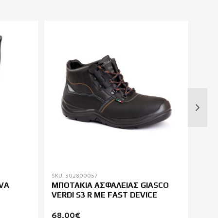
SKU: 302800057
SKU: 
VA
ΜΠΟΤΑΚΙΑ ΑΣΦΑΛΕΙΑΣ GIASCO
ΠΑΠ
VERDI S3 R ΜΕ FAST DEVICE
KEN
68,00€
70,