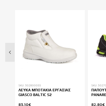
SKU: 302800055
SKU: 3027
O
ΛΕΥΚΑ ΜΠΟΤΑΚΙΑ ΕΡΓΑΣΙΑΣ
ΠΑΠΟΥΤ
SR
GIASCO BALTIC S2
PANARE
83,10€
82,80€