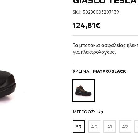
GIASCO TESLA 
SKU:
30280003207439
124,81€
Τα μποτάκια ασφαλείας ηλεκ
για ηλεκτρολόγους.
ΧΡΩΜΑ:
ΜΑΥΡΟ/BLACK
ΜΕΓΕΘΟΣ:
39
39
40
41
42