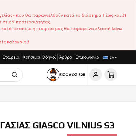
γελίας» που θα παραγγελθούν κατά το διάστημα 1 έως και 31
ε σειρά προτεραιότητας.
 κατά το οποίο η εταιρεία μας θα παραμείνει κλειστή λόγω
ές καλοκαίρι!
Εταιρεία
Χρήσιμοι Οδηγοί
Άρθρα
Επικοινωνία
ΑΓΩΝΙΣΤΙΚΈΣ ΤΙΜΈΣ
ΣΎΝΤΟΜΟΙ ΧΡΌΝΟΙ ΠΑΡΆΔΟΣΗΣ
ΕΛ
ΕΙΣΟΔΟΣ Β2Β
ΓΑΣΙΑΣ GIASCO VILNIUS S3