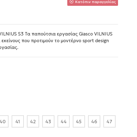
Κατόπιν παραγγελίας
VILNIUS S3 Τα παπούτσια εργασίας Giasco VILNIUS
 εκείνους που προτιμούν το μοντέρνο sport design
ργασίας.
40
41
42
43
44
45
46
47