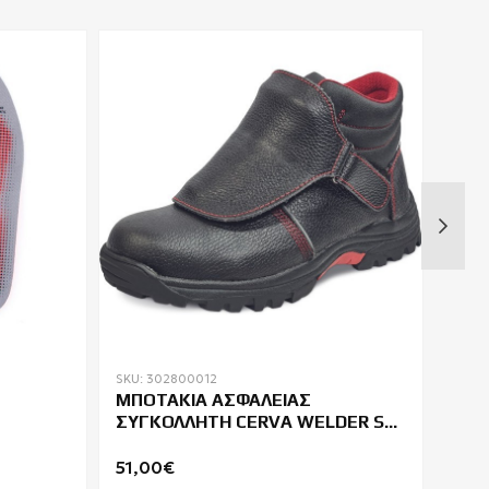
SKU: 302800012
SKU: 
ΜΠΟΤΑΚΙΑ ΑΣΦΑΛΕΙΑΣ
ΠΑΠ
ΣΥΓΚΟΛΛΗΤΗ CERVA WELDER S3
ΗΛΕ
HRO M SRA
FO 
51,00€
95,