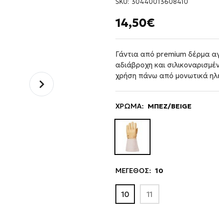
SKU:
30440013608410
14,50€
Γάντια από premium δέρμα α
αδιάβροχη και σιλικοναρισμέ
χρήση πάνω από μονωτικά ηλ
ΧΡΩΜΑ:
ΜΠΕΖ/BEIGE
ΜΕΓΕΘΟΣ:
10
10
11