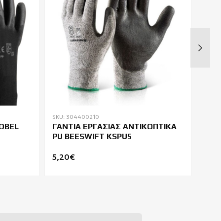
SKU: 304400210
SKU: 
COBEL
ΓΑΝΤΙΑ ΕΡΓΑΣΙΑΣ ΑΝΤΙΚΟΠΤΙΚΑ
ΓΑΝ
PU BEESWIFT KSPU5
COV
FIN
5,20€
6,5