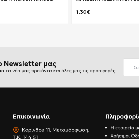
 KEVLAR CERVA
COVERGUARD EUROLITE 1
ATA
1,30€
ο Newsletter μας
ια τα νέα μας προϊόντα και όλες μας τις προσφορές
Επικοινωνία
Πληροφορί
Η εταιρεία μ
Κορίνθου 11, Μεταμόρφωση,
Χρήσιμοι Οδ
Τ.Κ. 144 51