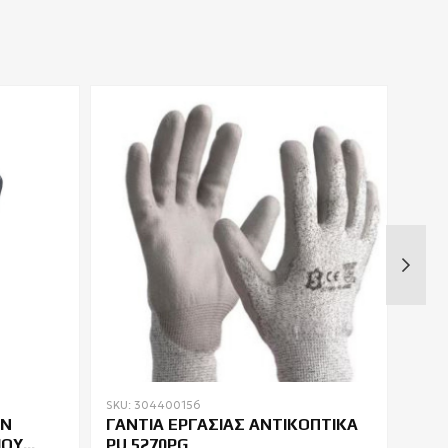
SKU: 304400156
SKU:
ΩΝ
ΓΑΝΤΙΑ ΕΡΓΑΣΙΑΣ ΑΝΤΙΚΟΠΤΙΚΑ
ΓΑΝ
ΙΟΥ
PU 5270PG
TUR