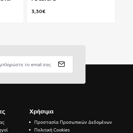
NIBB
3,30€
1,2
ες
Χρήσιμα
ας
Προστασία Προσωπικών Δεδομένων
ηγοί
Πολιτική Cookies