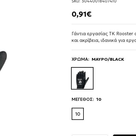
SKU:
30440018407410
0,91€
Γάντια εργασίας TK Rooster 
και ακρίβεια, ιδανικά για ερ
ΧΡΩΜΑ:
ΜΑΥΡΟ/BLACK
ΜΕΓΕΘΟΣ:
10
10