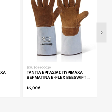
SKU: 304400020
SKU:
ΑΧΑ
ΓΑΝΤΙΑ ΕΡΓΑΣΙΑΣ ΠΥΡΙΜΑΧΑ
ΓΑΝ
ΔΕΡΜΑΤΙΝΑ B-FLEX BEESWIFT
COV
HRG2
DRY
250
16,00€
9,9