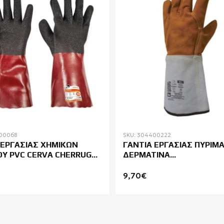
400068
SKU: 304400222
 ΕΡΓΑΣΙΑΣ ΧΗΜΙΚΩΝ
ΓΑΝΤΙΑ ΕΡΓΑΣΙΑΣ ΠΥΡΙΜ
ΙΟΥ PVC CERVA CHERRUG
ΔΕΡΜΑΤΙΝΑ
ΗΛΕΚΤΡΟΣΥΓΚΟΛΛΗΤΩΝ
COVERGUARD EUROWELD 
9,70€