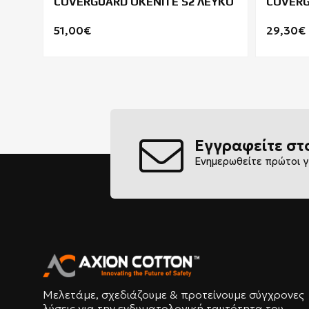
COVERGUARD OKENITE S2 ΛΕΥΚΟ
COVERG
51,00€
29,30€
Εγγραφείτε στ
Ενημερωθείτε πρώτοι γ
Μελετάμε, σχεδιάζουμε & προτείνουμε σύγχρονες
λύσεις για την ενδυματολογική ταυτότητα του