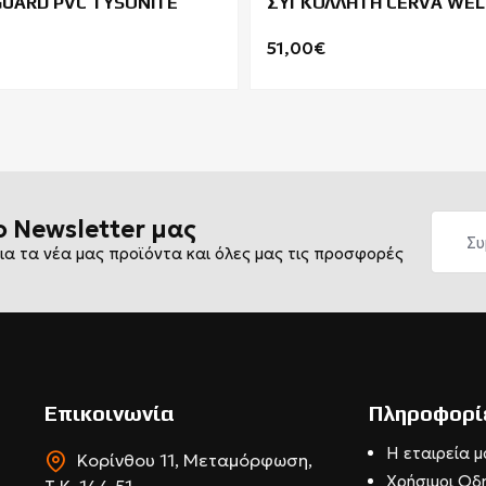
UARD PVC TYSONITE
ΣΥΓΚΟΛΛΗΤΗ CERVA WEL
HRO M SRA
51,00€
ο Newsletter μας
ια τα νέα μας προϊόντα και όλες μας τις προσφορές
Επικοινωνία
Πληροφορί
Η εταιρεία μ
Κορίνθου 11, Μεταμόρφωση,
Χρήσιμοι Οδ