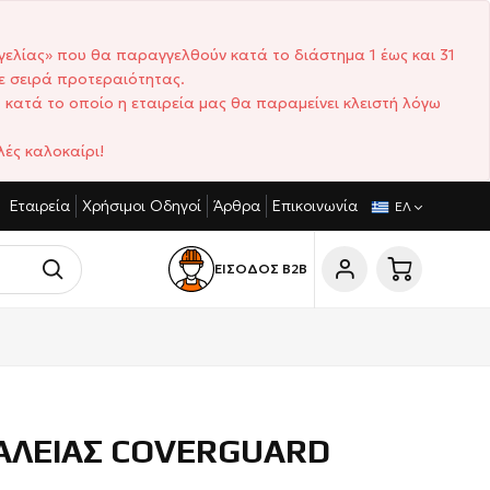
γελίας» που θα παραγγελθούν κατά το διάστημα 1 έως και 31
ε σειρά προτεραιότητας.
 κατά το οποίο η εταιρεία μας θα παραμείνει κλειστή λόγω
ές καλοκαίρι!
Εταιρεία
Χρήσιμοι Οδηγοί
Άρθρα
Επικοινωνία
ΩΝΙΣΤΙΚΈΣ ΤΙΜΈΣ
ΣΎΝΤΟΜΟΙ ΧΡΌΝΟΙ ΠΑΡΆΔΟΣΗΣ
ΕΛ
ΕΙΣΟΔΟΣ Β2Β
AΛΕΙΑΣ COVERGUARD