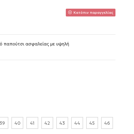
Κατόπιν παραγγελίας
κό παπούτσι ασφαλείας με υψηλή
39
40
41
42
43
44
45
46