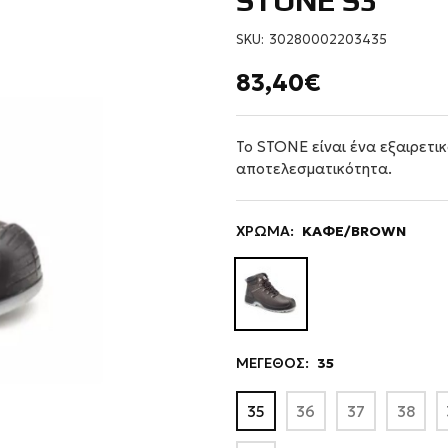
STONE S3
SKU:
30280002203435
83,40€
Το STONE είναι ένα εξαιρετι
αποτελεσματικότητα.
ΧΡΩΜΑ:
ΚΑΦΕ/BROWN
ΜΕΓΕΘΟΣ:
35
35
36
37
38