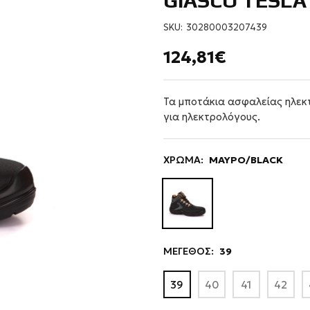
GIASCO TESLA 
SKU:
30280003207439
124,81€
Τα μποτάκια ασφαλείας ηλεκ
για ηλεκτρολόγους.
ΧΡΩΜΑ:
ΜΑΥΡΟ/BLACK
ΜΕΓΕΘΟΣ:
39
39
40
41
42