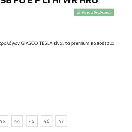
SB FO E P CI HI WR HRO
Άμεσα διαθέσιμο
τρολόγων GIASCO TESLA είναι τα premium παπούτσια
43
44
45
46
47