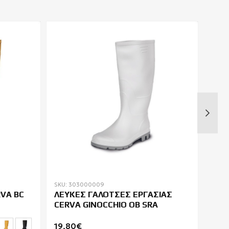
SKU: 303000009
SKU: 
VA BC
ΛΕΥΚΕΣ ΓΑΛΟΤΣΕΣ ΕΡΓΑΣΙΑΣ
ΓΑΛ
CERVA GINOCCHIO OB SRA
HIP
19,80€
17,8