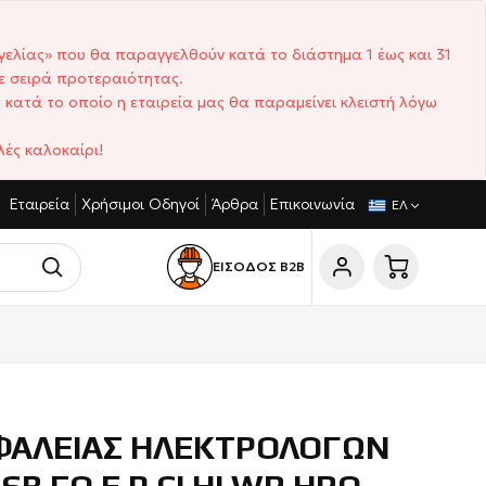
γελίας» που θα παραγγελθούν κατά το διάστημα 1 έως και 31
ε σειρά προτεραιότητας.
 κατά το οποίο η εταιρεία μας θα παραμείνει κλειστή λόγω
ές καλοκαίρι!
Εταιρεία
Χρήσιμοι Οδηγοί
Άρθρα
Επικοινωνία
ΑΓΩΝΙΣΤΙΚΈΣ ΤΙΜΈΣ
ΣΎΝΤΟΜΟΙ ΧΡΌΝΟΙ ΠΑΡΆΔΟΣΗΣ
ΕΛ
ΕΙΣΟΔΟΣ Β2Β
ΦΑΛΕΙΑΣ ΗΛΕΚΤΡΟΛΟΓΩΝ