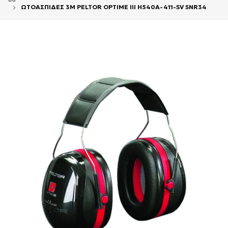
ΩΤΟΑΣΠΙΔΕΣ 3M PELTOR OPTIME III H540A-411-SV SNR34