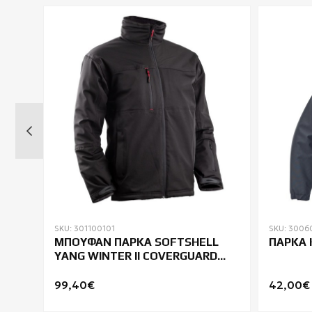
SKU: 301100101
SKU: 3006
ΜΠΟΥΦΑΝ ΠΑΡΚΑ SOFTSHELL
ΠΑΡΚΑ 
YANG WINTER II COVERGUARD
5YAW00
99,40€
42,00€