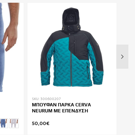
SKU: 300600207
SKU: 
ΜΠΟΥΦΑΝ ΠΑΡΚΑ CERVA
ΠΑΝ
NEURUM ΜΕ ΕΠΕΝΔΥΣΗ
COV
50,00€
62,