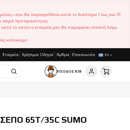
γελίας» που θα παραγγελθούν κατά το διάστημα 1 έως και 31
ε σειρά προτεραιότητας.
 κατά το οποίο η εταιρεία μας θα παραμείνει κλειστή λόγω
ές καλοκαίρι!
Εταιρεία
Χρήσιμοι Οδηγοί
Άρθρα
Επικοινωνία
ΓΩΝΙΣΤΙΚΈΣ ΤΙΜΈΣ
ΣΎΝΤΟΜΟΙ ΧΡΌΝΟΙ ΠΑΡΆΔΟΣΗΣ
ΕΛ
ΕΙΣΟΔΟΣ Β2Β
ΣΕΠΟ 65T/35C SUMO