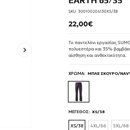
EARTH 65/35
SKU:
300100204130XS/38
22,00€
Το παντελόνι εργασίας SUMO
πολυεστέρα και 35% βαμβάκι
αίσθηση και ανθεκτικότητα.
ΧΡΩΜΑ:
ΜΠΛΕ ΣΚΟΥΡΟ/NAVY
ΜΕΓΕΘΟΣ:
XS/38
XS/38
4XL/66
5XL/68