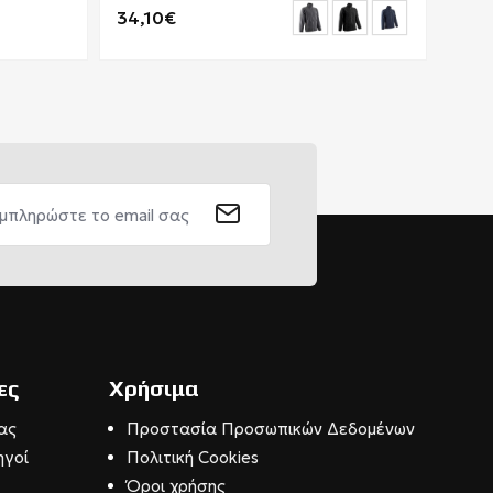
34,10€
62,
ες
Χρήσιμα
ας
Προστασία Προσωπικών Δεδομένων
ηγοί
Πολιτική Cookies
Όροι χρήσης