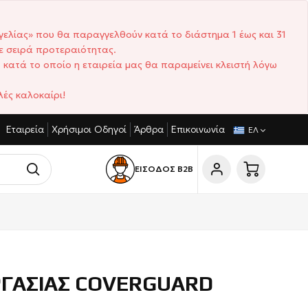
γελίας» που θα παραγγελθούν κατά το διάστημα 1 έως και 31
ε σειρά προτεραιότητας.
 κατά το οποίο η εταιρεία μας θα παραμείνει κλειστή λόγω
ές καλοκαίρι!
Εταιρεία
Χρήσιμοι Οδηγοί
Άρθρα
Επικοινωνία
ΓΩΝΙΣΤΙΚΈΣ ΤΙΜΈΣ
ΣΎΝΤΟΜΟΙ ΧΡΌΝΟΙ ΠΑΡΆΔΟΣΗΣ
ΕΛ
ΕΙΣΟΔΟΣ Β2Β
ΡΓΑΣΙΑΣ COVERGUARD