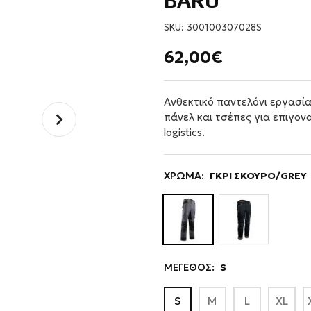
BARU
SKU:
300100307028S
62,00€
Ανθεκτικό παντελόνι εργασία
πάνελ και τσέπες για επιγονα
logistics.
ΧΡΩΜΑ:
ΓΚΡΙ ΣΚΟΥΡΟ/GREY
ΜΕΓΕΘΟΣ:
S
S
M
L
XL