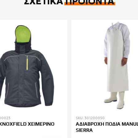
ΣΧΕΤΙΚΆ
ΠΡΟΪΌΝΤΑ
00023
SKU: 301200050
KNOXFIELD ΧΕΙΜΕΡΙΝΟ
ΑΔΙΑΒΡΟΧΗ ΠΟΔΙΑ MANU
SIERRA