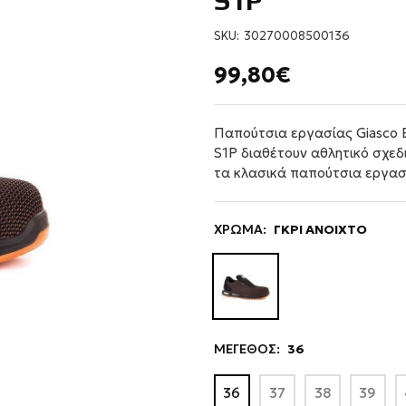
S1P
SKU:
30270008500136
99,80€
Παπούτσια εργασίας Giasco
S1P διαθέτουν αθλητικό σχεδι
τα κλασικά παπούτσια εργασ
ΧΡΩΜΑ:
ΓΚΡΙ ΑΝΟΙΧΤΟ
ΜΕΓΕΘΟΣ:
36
36
37
38
39