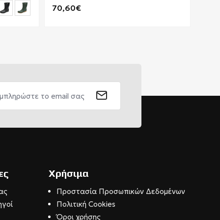
70,60€
79,
ες
Χρήσιμα
ας
Προστασία Προσωπικών Δεδομένων
ηγοί
Πολιτική Cookies
Όροι χρήσης