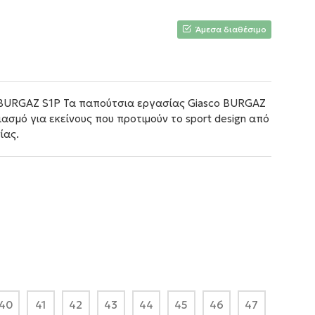
Άμεσα διαθέσιμο
 BURGAZ S1P Τα παπούτσια εργασίας Giasco BURGAZ
ασμό για εκείνους που προτιμούν το sport design από
ίας.
40
41
42
43
44
45
46
47