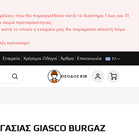
γελίας» που θα παραγγελθούν κατά το διάστημα 1 έως και 31
ε σειρά προτεραιότητας.
 κατά το οποίο η εταιρεία μας θα παραμείνει κλειστή λόγω
ές καλοκαίρι!
Εταιρεία
Χρήσιμοι Οδηγοί
Άρθρα
Επικοινωνία
ΩΝΙΣΤΙΚΈΣ ΤΙΜΈΣ
ΣΎΝΤΟΜΟΙ ΧΡΌΝΟΙ ΠΑΡΆΔΟΣΗΣ
ΕΛ
ΕΙΣΟΔΟΣ Β2Β
ΓΑΣΙΑΣ GIASCO BURGAZ