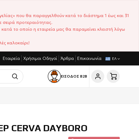
γελίας» που θα παραγγελθούν κατά το διάστημα 1 έως και 31
ε σειρά προτεραιότητας.
 κατά το οποίο η εταιρεία μας θα παραμείνει κλειστή λόγω
ές καλοκαίρι!
Εταιρεία
Χρήσιμοι Οδηγοί
Άρθρα
Επικοινωνία
ΓΩΝΙΣΤΙΚΈΣ ΤΙΜΈΣ
ΣΎΝΤΟΜΟΙ ΧΡΌΝΟΙ ΠΑΡΆΔΟΣΗΣ
ΕΛ
ΕΙΣΟΔΟΣ Β2Β
ΕΡ CERVA DAYBORO