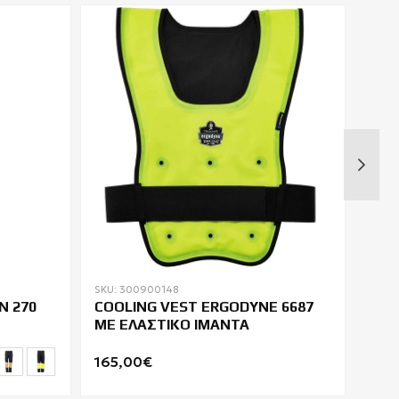
SKU: 300900148
SKU: 
N 270
COOLING VEST ERGODYNE 6687
ΜΠΟ
ΜΕ ΕΛΑΣΤΙΚΟ ΙΜΑΝΤΑ
ΜΕ 
165,00€
44,