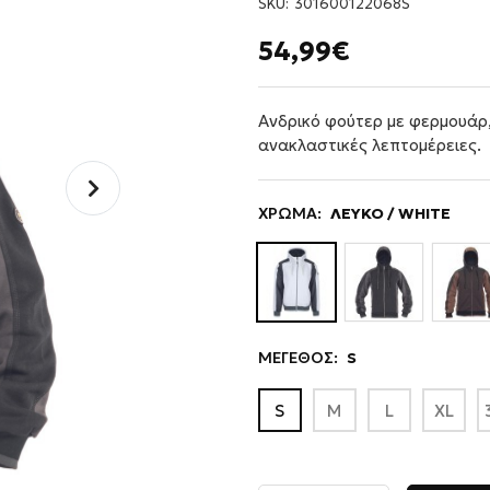
SKU:
301600122068S
54,99€
Ανδρικό φούτερ με φερμουάρ,
ανακλαστικές λεπτομέρειες.
ΧΡΩΜΑ:
ΛΕΥΚΟ / WHITE
ΜΕΓΕΘΟΣ:
S
S
M
L
XL