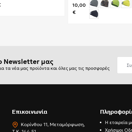
€
10,00
€
ο Newsletter μας
ια τα νέα μας προϊόντα και όλες μας τις προσφορές
Επικοινωνία
Πληροφορί
Η εταιρεία μ
Κορίνθου 11, Μεταμόρφωση,
Χρήσιμοι Οδ
Τ.Κ. 144 51