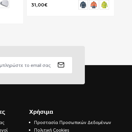
31,00€
82,
ες
Χρήσιμα
ας
Προστασία Προσωπικών Δεδομένων
ηγοί
Πολιτική Cookies